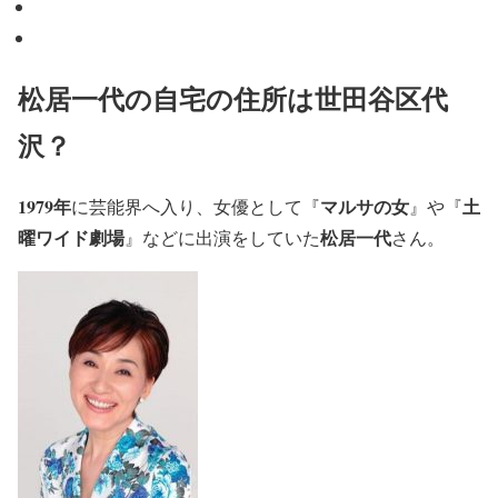
松居一代の自宅の住所は世田谷区代
沢？
1979年
マルサの女
土
に芸能界へ入り、女優として『
』や『
曜ワイド劇場
松居一代
』などに出演をしていた
さん。