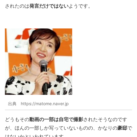
発言だけではない
されたのは
ようです。
出典 https://matome.naver.jp
動画の一部は自宅で撮影
どうもその
されたそうなのです
豪邸
が、ほんの一部しか写っていないものの、かなりの
で
はないかといわれています。