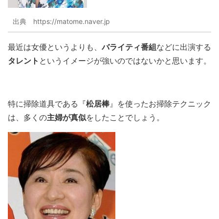
出典 https://matome.naver.jp
バライティ番組
最近は女優というよりも、
などに出演する
タレント
というイメージが強いのではないかと思います。
松居棒
特に掃除道具である『
』を使ったお掃除テクニック
主婦が真似
は、多くの
をしたことでしょう。