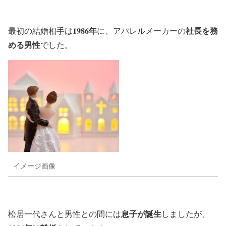
1986年
社長を務
最初の結婚相手は
に、アパレルメーカーの
める男性
でした。
イメージ画像
息子が誕生
松居一代さんと男性との間には
しましたが、