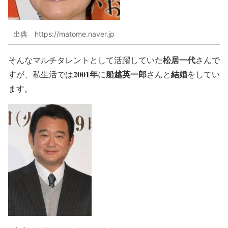
出典 https://matome.naver.jp
松居一代
そんなマルチタレントとして活躍していた
さんで
2001年
船越英一郎
結婚
すが、私生活では
に
さんと
をしてい
ます。