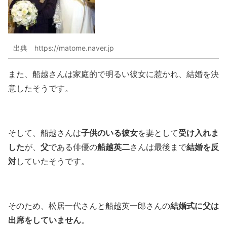
出典 https://matome.naver.jp
また、船越さんは家庭的で明るい彼女に惹かれ、結婚を決
意したそうです。
子供のいる彼女
受け入れま
そして、船越さんは
を妻として
した
父
船越英二
結婚を反
が、
である俳優の
さんは最後まで
対
していたそうです。
結婚式に父は
そのため、松居一代さんと船越英一郎さんの
出席をしていません
。