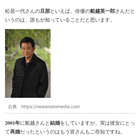
旦那
船越英一郎
松居一代さんの
といえば、俳優の
さんだと
いうのは、誰もが知っていることだと思います。
出典 https://newsmatomedia.com
2001年
結婚
に船越さんと
をしていますが、実は彼女にとっ
再婚
て
だったというのはもう皆さんもご存知ですね。