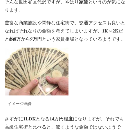
家賃
そんな世田谷区代沢ですが、やはり
というのが気にな
ります。
豊富な商業施設や閑静な住宅街で、交通アクセスも良いと
1K～2K
なればそれなりの金額を考えてしまいますが、
だ
約8万
9万円
と
から
という家賃相場となっているようです。
イメージ画像
1LDK
14万円程度
さすがに
となる
になりますが、それでも
高級住宅街と比べると、驚くような金額ではないようで