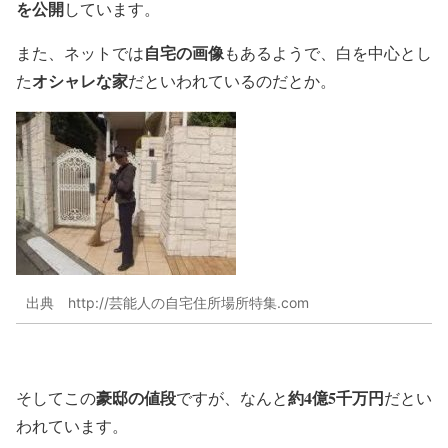
を公開
しています。
自宅の画像
また、ネットでは
もあるようで、白を中心とし
オシャレな家
た
だといわれているのだとか。
出典 http://芸能人の自宅住所場所特集.com
豪邸の値段
約
4億5千万円
そしてこの
ですが、なんと
だとい
われています。