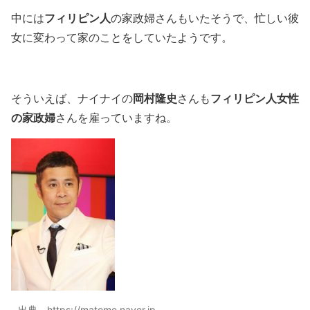
フィリピン人
中には
の家政婦さんもいたそうで、忙しい彼
女に変わって家のことをしていたようです。
岡村隆史
フィリピン人女性
そういえば、ナイナイの
さんも
の家政婦
さんを雇っていますね。
出典 https://matome.naver.jp