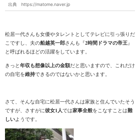
出典 https://matome.naver.jp
松居一代さんも女優やタレントとしてテレビに引っ張りだ
船越英一郎
2時間ドラマの帝王
こですし、夫の
さんも『
』
と呼ばれるほどの活躍をしています。
年収も想像以上の金額
きっと
だと思いますので、これだけ
維持
の自宅を
できるのではないかと思います。
さて、そんな自宅に松居一代さんは家族と住んでいたそう
彼女1人
家事全般
難
ですが、さすがに
では
をこなすことは
しい
ようです。