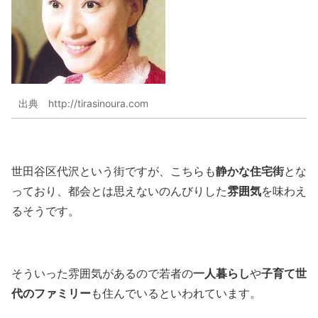
出典 http://tirasinoura.com
静かな住宅街
世田谷区代沢という街ですが、こちらも
とな
雰囲気
っており、都会とは思えないのんびりした
を味わえ
るそうです。
一人暮らし
子育て世
そういった雰囲気があるので若者の
や
代のファミリー
も住んでいるといわれています。