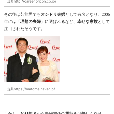
出典http://career.oricon.co.jp/
オシドリ夫婦
その後は芸能界でも
として有名となり、2006
理想の夫婦
幸せな家族
年には『
』に選ばれるなど、
として
注目されたそうです。
出典https://matome.naver.jp/
2015年頃
雲行きは怪しくなり
しかし、
から夫婦関係の
、