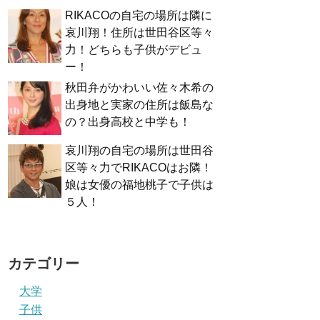
RIKACOの自宅の場所は隣に
哀川翔！住所は世田谷区等々
力！どちらも子供がデビュ
ー！
秋田弁がかわいい佐々木希の
出身地と実家の住所は飯島な
の？出身高校と中学も！
哀川翔の自宅の場所は世田谷
区等々力でRIKACOはお隣！
娘は女優の福地桃子で子供は
５人！
カテゴリー
大学
子供