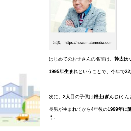
出典 https://newsmatomedia.com
はじめてのお子さんの名前は、
幹太(か
1995年生まれ
ということで、今年で
2
次に、
2人目
の子供は
銀士(ぎんじ)
くん
長男が生まれてから4年後の
1999年に
う。