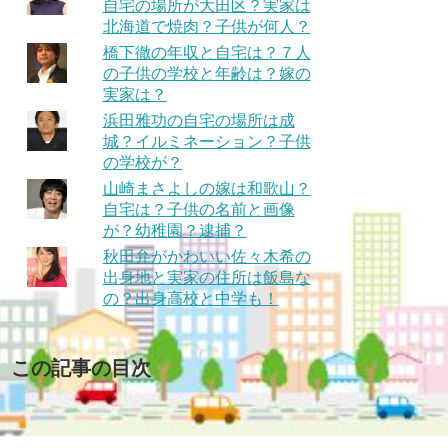
自宅の場所が大田区？実家は
北海道で焼肉？子供が何人？
橋下徹の年収と自宅は？７人
の子供の学校と年齢は？嫁の
実家は？
浜田雅功の自宅の場所は成
城？イルミネーション？子供
の学校が？
山崎まさよしの嫁は和歌山？
自宅は？子供の名前と画像
が？幼稚園？逮捕？
秋田弁がかわいい佐々木希の
出身地と実家の住所は飯島な
の？出身高校と中学も！
この記事の目次