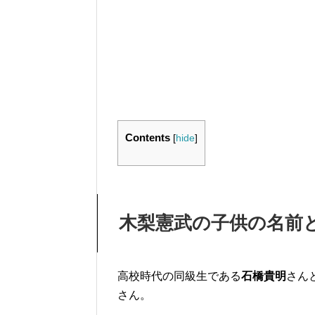
Contents
[
hide
]
木梨憲武の子供の名前
高校時代の同級生である
石橋貴明
さん
さん。