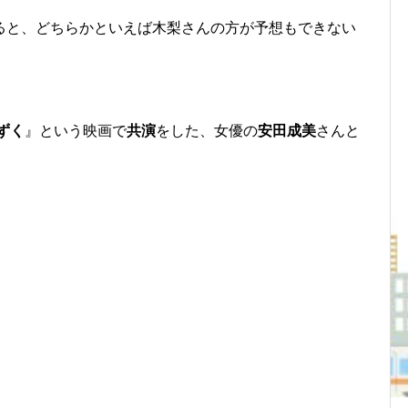
ると、どちらかといえば木梨さんの方が予想もできない
ずく
』という映画で
共演
をした、女優の
安田成美
さんと