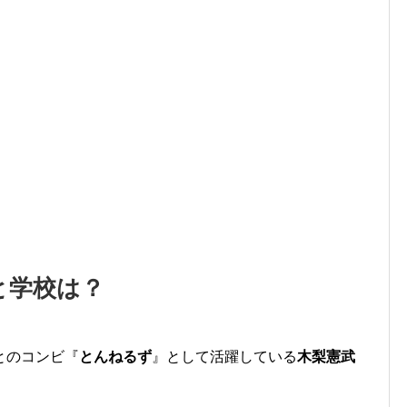
と学校は？
とのコンビ『
とんねるず
』として活躍している
木梨憲武