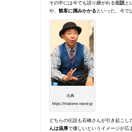
その中には今でも語り継がれる
伝説
と
や、
観客に掴みかかる
といった、今で
出典
https://matome.naver.jp
どちらの伝説も石橋さんが引き起こし
んは温厚
で優しいというイメージが広