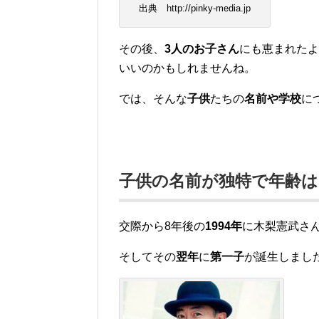
出典 http://pinky-media.jp
その後、
3人のお子さん
にも恵まれたよ
いいのかもしれませんね。
では、そんな
子供
たちの
名前や学校
に
子供の名前が独特で年齢は
交際から8年後の
1994年
に木梨憲武さ
そしてその
翌年
に
第一子
が誕生しまし