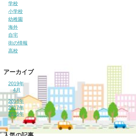
学校
小学校
幼稚園
海外
自宅
街の情報
高校
アーカイブ
2019年
4月
2018年
2017年
2016年
人気の記事