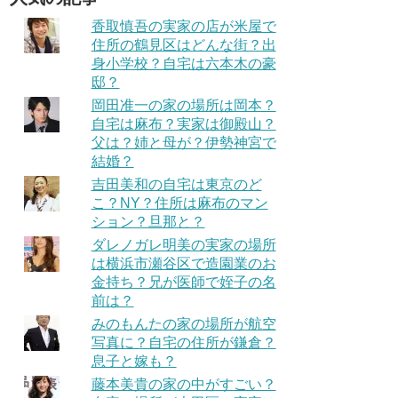
香取慎吾の実家の店が米屋で
住所の鶴見区はどんな街？出
身小学校？自宅は六本木の豪
邸？
岡田准一の家の場所は岡本？
自宅は麻布？実家は御殿山？
父は？姉と母が？伊勢神宮で
結婚？
吉田美和の自宅は東京のど
こ？NY？住所は麻布のマン
ション？旦那と？
ダレノガレ明美の実家の場所
は横浜市瀬谷区で造園業のお
金持ち？兄が医師で姪子の名
前は？
みのもんたの家の場所が航空
写真に？自宅の住所が鎌倉？
息子と嫁も？
藤本美貴の家の中がすごい？