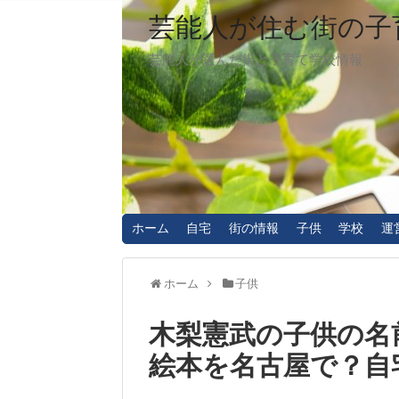
芸能人が住む街の子
芸能人が選んだ街と子育て学校情報
ホーム
自宅
街の情報
子供
学校
運
ホーム
子供
木梨憲武の子供の名
絵本を名古屋で？自