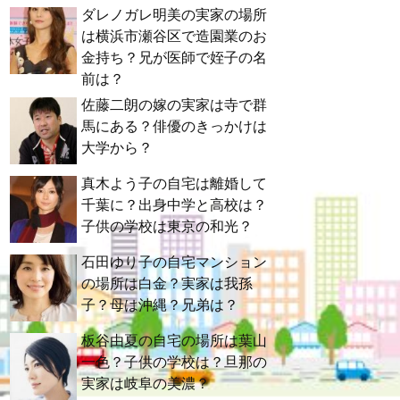
ダレノガレ明美の実家の場所
は横浜市瀬谷区で造園業のお
金持ち？兄が医師で姪子の名
前は？
佐藤二朗の嫁の実家は寺で群
馬にある？俳優のきっかけは
大学から？
真木よう子の自宅は離婚して
千葉に？出身中学と高校は？
子供の学校は東京の和光？
石田ゆり子の自宅マンション
の場所は白金？実家は我孫
子？母は沖縄？兄弟は？
板谷由夏の自宅の場所は葉山
一色？子供の学校は？旦那の
実家は岐阜の美濃？