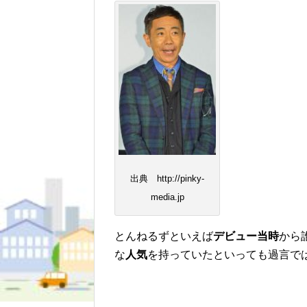
出典 http://pinky-
media.jp
とんねるずといえば
デビュー当時
から
な
人気
を持っていたといっても過言で